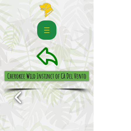
Cherokee Wild Instinct of Cà Del Vento